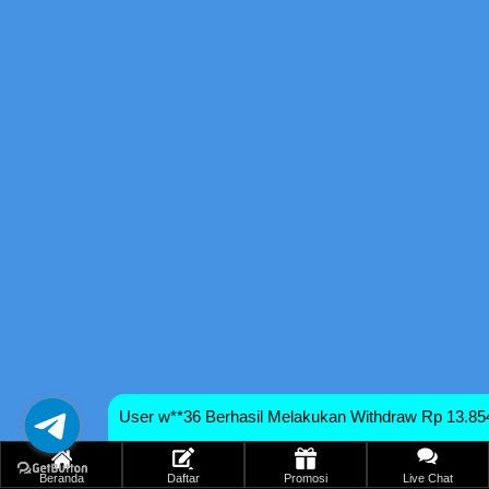
Referral
Promosi
Hubungi Kami
Live Chat
Pengaduan Customer
Pilih Bahasa:
MASUK
DAFTAR
User w**36 Berhasil Melakukan Withdraw Rp 13.85
&copy; RATUBOLA303 ✈️ Akses Cepat Menuju
Kemenangan Tanpa Batas Sat Set Tanpa Ribet. Hak
Cipta Dilindungi.
Beranda
Daftar
Promosi
Live Chat