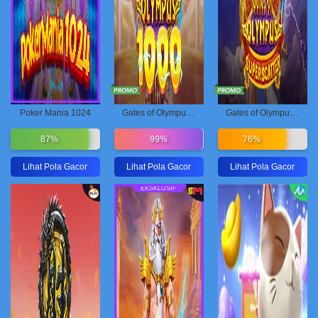
Poker Mania 1024
Gates of Olympus 1000
Gates of Olympus Super Scatter
87%
99%
76%
Lihat Pola Gacor
Lihat Pola Gacor
Lihat Pola Gacor
EKSKLUSIF