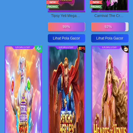
Tipsy Yeti Megaways
Carnival The Crypt 2
99%
92%
Lihat Pola Gacor
Lihat Pola Gacor
EKSKLUSIF
EKSKLUSIF
EKSKLUSIF