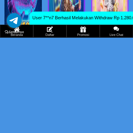
User 7**n7 Berhasil Melakukan Withdraw Rp 1.280.
Beranda
Daftar
Promosi
Live Chat
Arowana's Luck
Power of Odin
15.000X Mania
95%
87%
82%
Lihat Pola Gacor
Lihat Pola Gacor
Lihat Pola Gacor
EKSKLUSIF