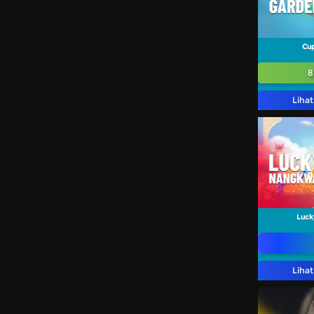
Cu
8
Lihat
Luck
Lihat