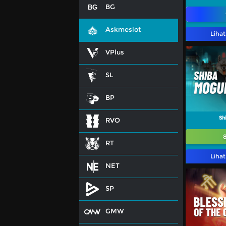
BG
Askmeslot
Lihat
VPlus
SL
BP
Sh
RVO
RT
Lihat
NET
SP
GMW