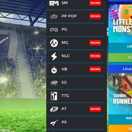
SM
PROMO
PP POP
PROMO
PG
MG
PROMO
Lit
NLC
PROMO
8
Lihat
HB
PROMO
5G
TTG
PT
PROMO
Sub
PS
7