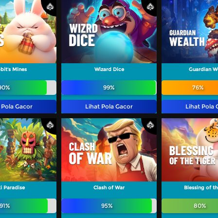
bit's Mines
Wizard Dice
Guardian W
90%
99%
76%
 Pola Gacor
Lihat Pola Gacor
Lihat Pola
ki Paradise
Clash of War
Blessing of th
91%
95%
80%