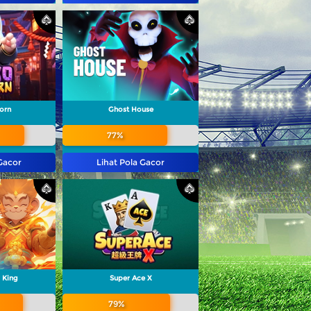
orn
Ghost House
77%
 Gacor
Lihat Pola Gacor
 King
Super Ace X
79%