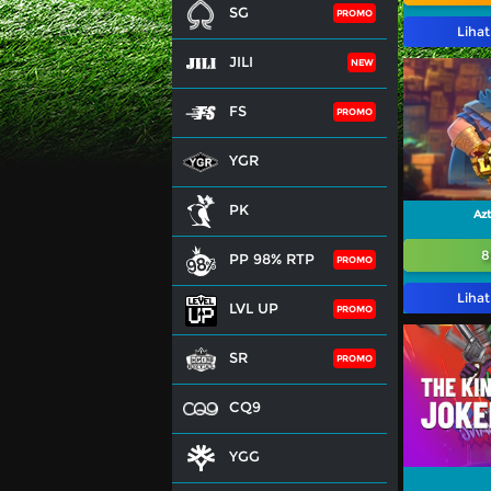
SG
PROMO
Lihat
JILI
NEW
FS
PROMO
YGR
PK
Az
8
PP 98% RTP
PROMO
Lihat
LVL UP
PROMO
SR
PROMO
CQ9
YGG