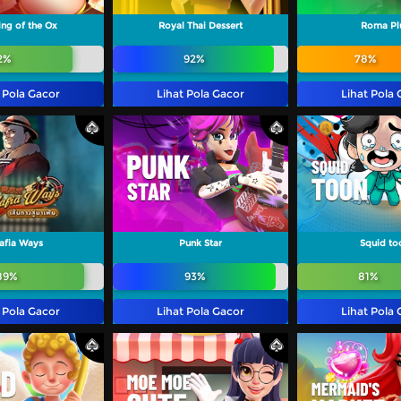
ing of the Ox
Royal Thai Dessert
Roma Pl
2%
92%
78%
 Pola Gacor
Lihat Pola Gacor
Lihat Pola
afia Ways
Punk Star
Squid to
89%
93%
81%
 Pola Gacor
Lihat Pola Gacor
Lihat Pola