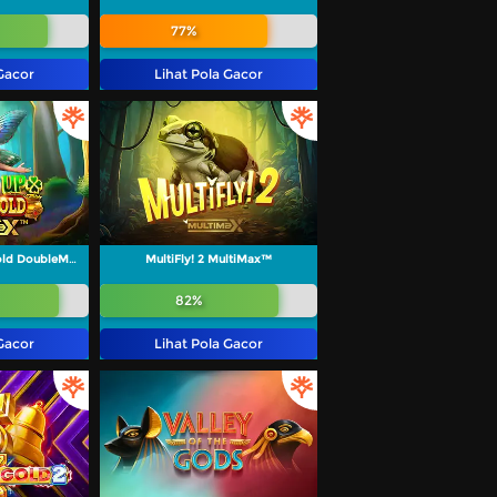
77%
 Gacor
Lihat Pola Gacor
Dublin Up Pots O’ Gold DoubleMax
MultiFly! 2 MultiMax™
82%
 Gacor
Lihat Pola Gacor