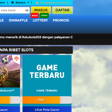
ami
Bahasa
Pengaduan Customer
DAFTAR
BARU
PROMO
LE
IDNRAFFLE
LOTTERY
PROMOSI
ubola303 dengan pelayanan Customer Service yang hadir 24/7
Sel
NPA RIBET SLOTS
 BoltLock™
GAME TERBARU
76%
 Gacor
Lihat Pola Gacor