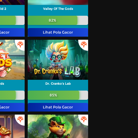
ld 2
Valley Of The Gods
82%
 Gacor
Lihat Pola Gacor
lds
Dr. Cranko’s Lab
85%
 Gacor
Lihat Pola Gacor