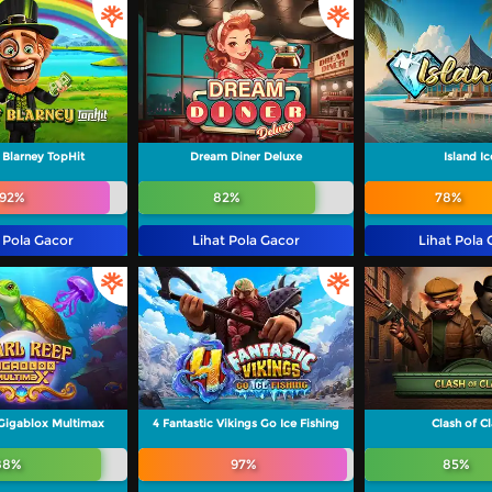
 Blarney TopHit
Dream Diner Deluxe
Island Ic
92%
82%
78%
 Pola Gacor
Lihat Pola Gacor
Lihat Pola
 Gigablox Multimax
4 Fantastic Vikings Go Ice Fishing
Clash of C
88%
97%
85%