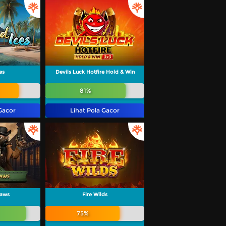
es
Devils Luck Hotfire Hold & Win
81%
 Gacor
Lihat Pola Gacor
laws
Fire Wilds
75%