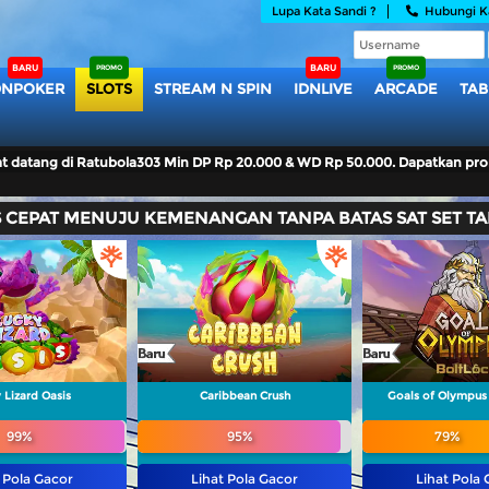
Lupa Kata Sandi ?
Hubungi K
BARU
BARU
PROMO
PROMO
DNPOKER
SLOTS
STREAM N SPIN
IDNLIVE
ARCADE
TAB
ola303 Min DP Rp 20.000 & WD Rp 50.000. Dapatkan promo menarik di Rat
S CEPAT MENUJU KEMENANGAN TANPA BATAS SAT SET TA
 Lizard Oasis
Caribbean Crush
Goals of Olympus
99%
95%
79%
 Pola Gacor
Lihat Pola Gacor
Lihat Pola