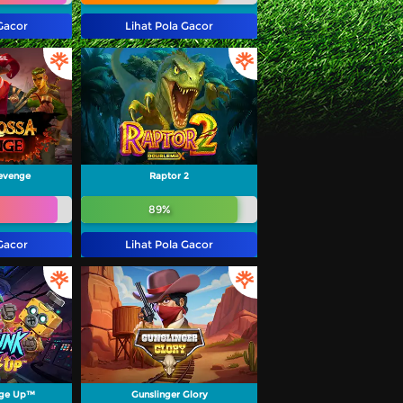
 Gacor
Lihat Pola Gacor
evenge
Raptor 2
89%
 Gacor
Lihat Pola Gacor
rge Up™
Gunslinger Glory