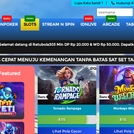
Lupa Kata Sandi ?
Hubungi K
BARU
BARU
PROMO
PROMO
DNPOKER
SLOTS
STREAM N SPIN
IDNLIVE
ARCADE
TAB
i Ratubola303 Min DP Rp 20.000 & WD Rp 50.000. Dapatkan promo menarik
S CEPAT MENUJU KEMENANGAN TANPA BATAS SAT SET TA
Featured
Tornado Rampage
Monkeys Wild
83%
81%
Lihat Pola Gacor
Lihat Pola