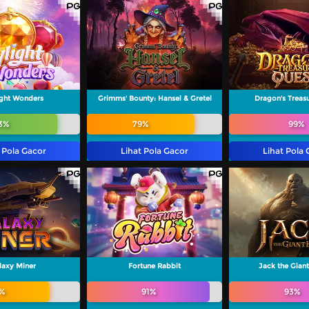
ight Wonders
Grimms' Bounty: Hansel & Gretel
Dragon's Treas
3%
79%
99%
 Pola Gacor
Lihat Pola Gacor
Lihat Pola
laxy Miner
Fortune Rabbit
Jack the Gian
%
91%
93%