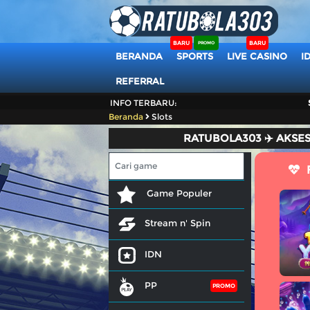
BARU
BARU
PROMO
BERANDA
SPORTS
LIVE CASINO
I
REFERRAL
INFO TERBARU:
Selamat datang d
Beranda
Slots
RATUBOLA303 ✈️ AKSE
Game Populer
Stream n' Spin
IDN
PP
PROMO