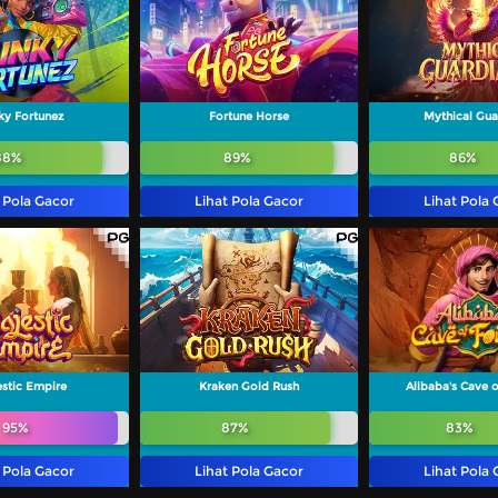
ky Fortunez
Fortune Horse
Mythical Gua
88%
89%
86%
 Pola Gacor
Lihat Pola Gacor
Lihat Pola
stic Empire
Kraken Gold Rush
Alibaba's Cave 
95%
87%
83%
 Pola Gacor
Lihat Pola Gacor
Lihat Pola