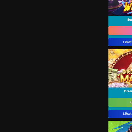
Sup
Lihat
Drea
Lihat