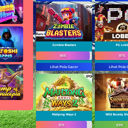
Zombie Blasters
PG Lob
96%
97%
Lihat Pola Gacor
Lihat Pola
Mahjong Ways 2
Wild Bounty 
91%
89%