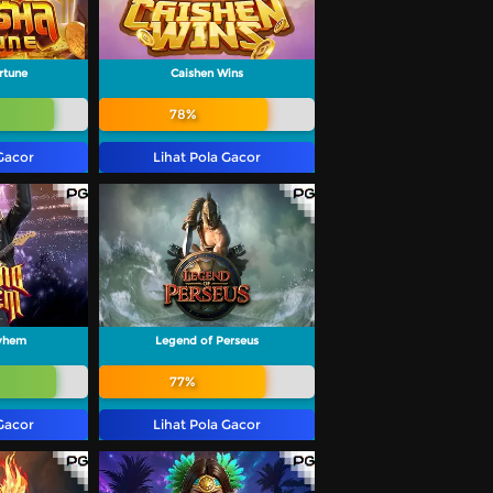
rtune
Caishen Wins
78%
 Gacor
Lihat Pola Gacor
yhem
Legend of Perseus
77%
 Gacor
Lihat Pola Gacor