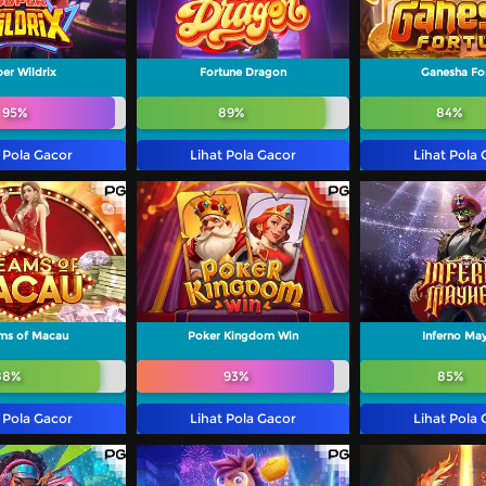
er Wildrix
Fortune Dragon
Ganesha Fo
95%
89%
84%
 Pola Gacor
Lihat Pola Gacor
Lihat Pola
ms of Macau
Poker Kingdom Win
Inferno Ma
88%
93%
85%
 Pola Gacor
Lihat Pola Gacor
Lihat Pola