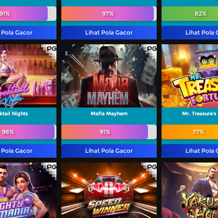
91%
97%
82%
 Pola Gacor
Lihat Pola Gacor
Lihat Pola
tail Nights
Mafia Mayhem
Mr. Treasure’s
98%
91%
77%
 Pola Gacor
Lihat Pola Gacor
Lihat Pola