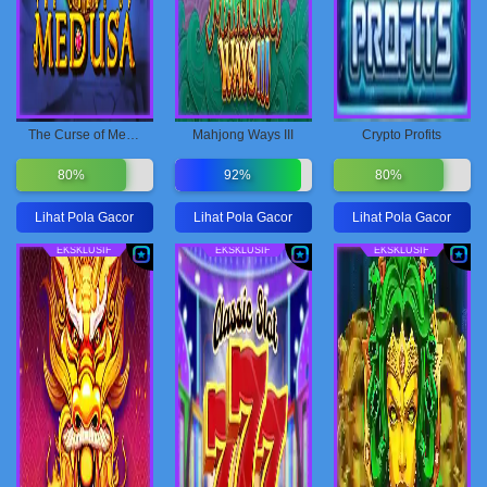
The Curse of Medusa
Mahjong Ways III
Crypto Profits
80%
92%
80%
Lihat Pola Gacor
Lihat Pola Gacor
Lihat Pola Gacor
EKSKLUSIF
EKSKLUSIF
EKSKLUSIF