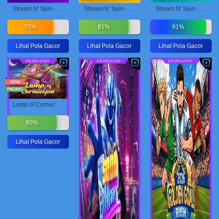
Stream N' Spin - LUNA
Stream N' Spin - ANGELA
Stream N' Spin - KIMMY
Referral
75%
81%
91%
Promosi
Lihat Pola Gacor
Lihat Pola Gacor
Lihat Pola Gacor
Hubungi Kami
EKSKLUSIF
EKSKLUSIF
EKSKLUSIF
Live Chat
Pengaduan Customer
Lamp of Cornucopia
Pilih Bahasa:
80%
Lihat Pola Gacor
MASUK
DAFTAR
&copy; RATUBOLA303 ✈️ Akses Cepat Menuju
Kemenangan Tanpa Batas Sat Set Tanpa Ribet. Hak
Cipta Dilindungi.