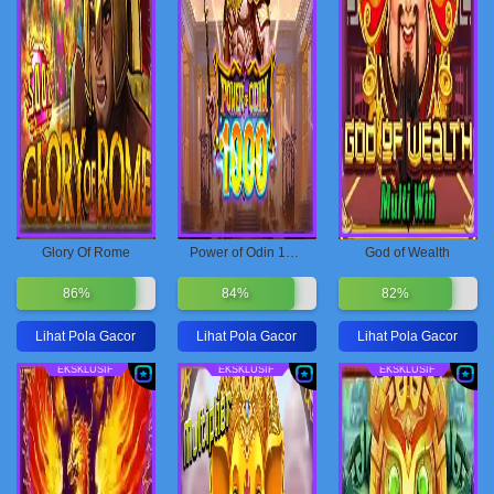
Glory Of Rome
Power of Odin 1000
God of Wealth
86%
84%
82%
Lihat Pola Gacor
Lihat Pola Gacor
Lihat Pola Gacor
EKSKLUSIF
EKSKLUSIF
EKSKLUSIF