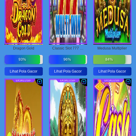
Dragon Gold
Classic Slot 777 Multi Win
Medusa Multiplier
93%
96%
84%
Lihat Pola Gacor
Lihat Pola Gacor
Lihat Pola Gacor
EKSKLUSIF
EKSKLUSIF
EKSKLUSIF