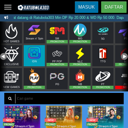
Beranda
MASUK
DAFTAR
lamat datang di Ratubola303 Min DP Rp 20.000 & WD Rp 50.000. Dapatkan p
Sports
BARU
PROMO
Live Casino
BARU
SM
MG
PS
Stream n' Spin
5G
IDNPoker
BARU
HOT GAMES
PROMOTION
PROMOTION
Slots
PROMO
PP POP
TTG
IDN
NLC
SG
IDNLIVE
EXCLUSIVE
PROMOTION
PROMOTION
PROMO
BARU
Stream N Spin
PG
PT
PP
HB
JILI
NEW GAMES
PROMOTION
PROMOTION
PROMOTION
NE
Arcade
PROMO
Table Games
Lottery
BARU
PROMO
IDNRaffle