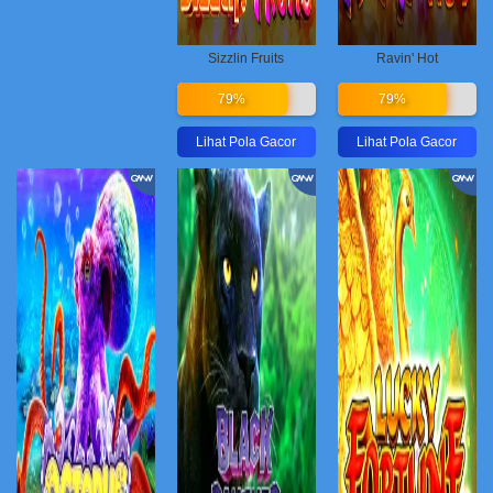
Sizzlin Fruits
Ravin' Hot
79%
79%
Lihat Pola Gacor
Lihat Pola Gacor