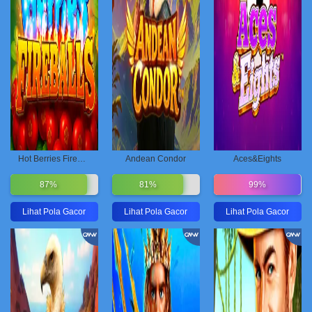
Hot Berries Fireballs
Andean Condor
Aces&Eights
87%
81%
99%
Lihat Pola Gacor
Lihat Pola Gacor
Lihat Pola Gacor