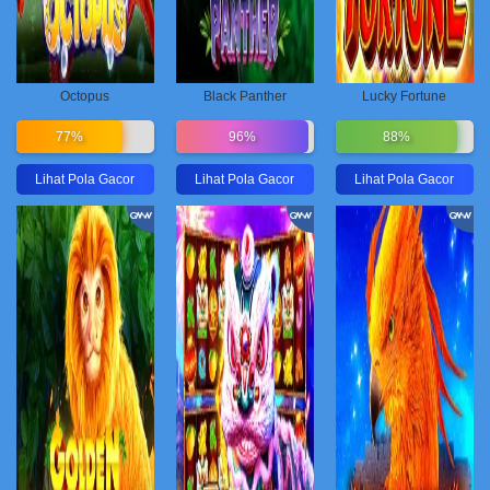
Octopus
Black Panther
Lucky Fortune
77%
96%
88%
Lihat Pola Gacor
Lihat Pola Gacor
Lihat Pola Gacor