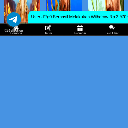
User d**g0 Berhasil Melakukan Withdraw Rp 3.970.
Beranda
Daftar
Promosi
Live Chat
Griffon Vulture
King of the Deep
Jack's Quest
98%
80%
95%
Lihat Pola Gacor
Lihat Pola Gacor
Lihat Pola Gacor