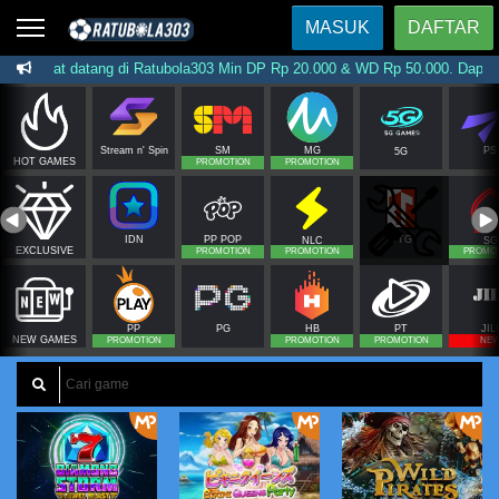
Beranda
MASUK
DAFTAR
lamat datang di Ratubola303 Min DP Rp 20.000 & WD Rp 50.000. Dapatkan p
Sports
BARU
PROMO
Live Casino
BARU
SM
MG
PS
Stream n' Spin
5G
IDNPoker
BARU
HOT GAMES
PROMOTION
PROMOTION
Slots
PROMO
PP POP
TTG
IDN
NLC
SG
IDNLIVE
EXCLUSIVE
PROMOTION
PROMOTION
PROMO
BARU
Stream N Spin
PG
PT
PP
HB
JILI
NEW GAMES
PROMOTION
PROMOTION
PROMOTION
NE
Arcade
PROMO
Table Games
Lottery
BARU
PROMO
IDNRaffle