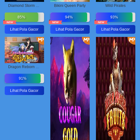
Diamond Storm Jewel Blast
Bikini Queen Party
Wild Pirates
Referral
85%
94%
93%
Promosi
Lihat Pola Gacor
Lihat Pola Gacor
Lihat Pola Gacor
Hubungi Kami
Live Chat
Pengaduan Customer
Dragon Reborn ZERO
Pilih Bahasa:
91%
Lihat Pola Gacor
MASUK
DAFTAR
&copy; RATUBOLA303 ✈️ Akses Cepat Menuju
Kemenangan Tanpa Batas Sat Set Tanpa Ribet. Hak
Cipta Dilindungi.