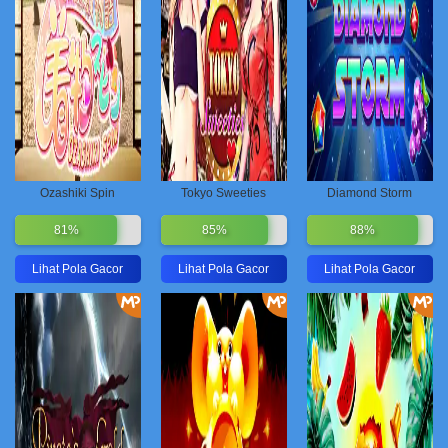
Ozashiki Spin
Tokyo Sweeties
Diamond Storm
81%
85%
88%
Lihat Pola Gacor
Lihat Pola Gacor
Lihat Pola Gacor