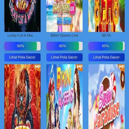
Lucky Cat & Maid RUSH
Bikini Queen Live
88 FA
90%
90%
95%
Lihat Pola Gacor
Lihat Pola Gacor
Lihat Pola Gacor